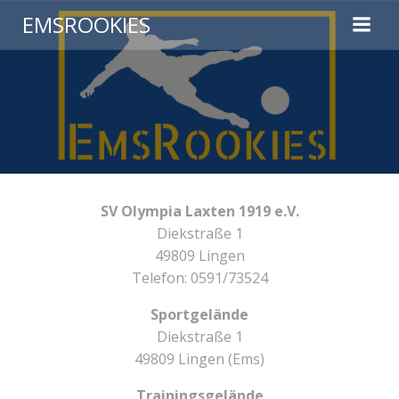
EMSROOKIES
SV Olympia Laxten 1919 e.V.
Diekstraße 1
49809 Lingen
Telefon: 0591/73524
Sportgelände
Diekstraße 1
49809 Lingen (Ems)
Trainingsgelände